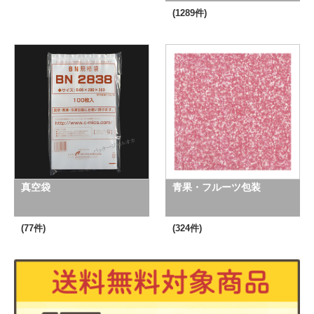
(1289件)
真空袋
青果・フルーツ包装
(77件)
(324件)