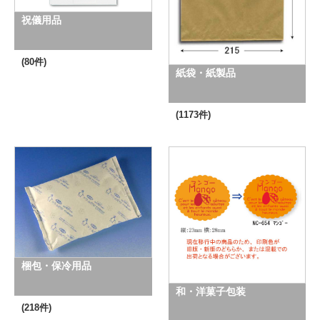
祝儀用品
(80件)
紙袋・紙製品
(1173件)
梱包・保冷用品
和・洋菓子包装
(218件)