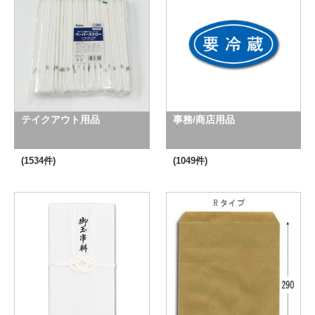
テイクアウト用品
事務/商店用品
(1534件)
(1049件)