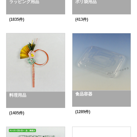
ラッピング用品
ポリ袋用品
(1835件)
(413件)
食品容器
料理用品
(1289件)
(1405件)