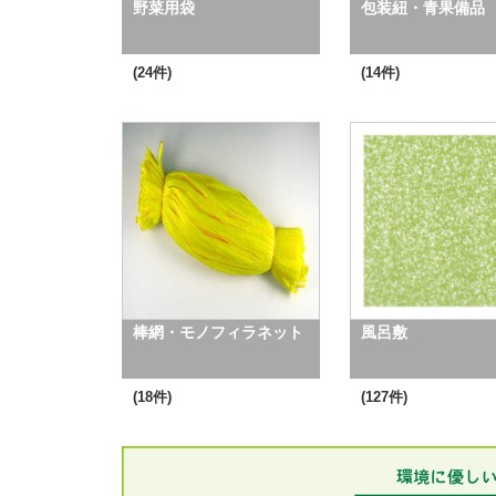
野菜用袋
包装紐・青果備品
(24件)
(14件)
棒網・モノフィラネット
風呂敷
(18件)
(127件)