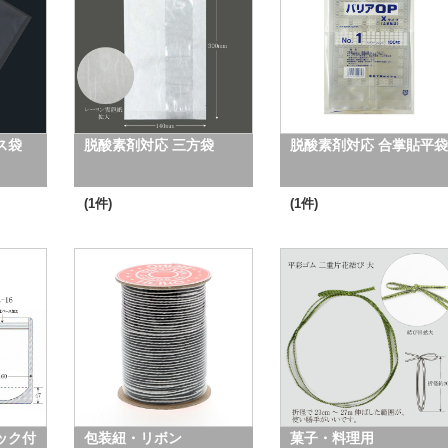
ス袋
脱酸素剤対応 三方袋
脱酸素剤対応 合掌貼平袋
(1件)
(1件)
ック付
包装紐・リボン
菓子・料理用