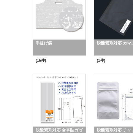
手提げ袋
脱酸素剤対応 カマ
(16件)
(1件)
脱酸素剤対応 合掌貼ガゼ
脱酸素剤対応 チャ