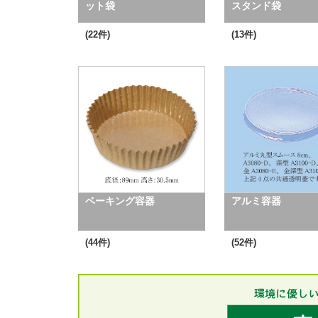
ット袋
スタンド袋
(22件)
(13件)
ベーキング容器
アルミ容器
(44件)
(52件)