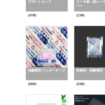
デザートカップ
ケーキ箱・紙レー
パー
(47件)
(13件)
脱酸素剤 ワンダーキープ
乾燥剤・脱酸素剤
(58件)
(23件)