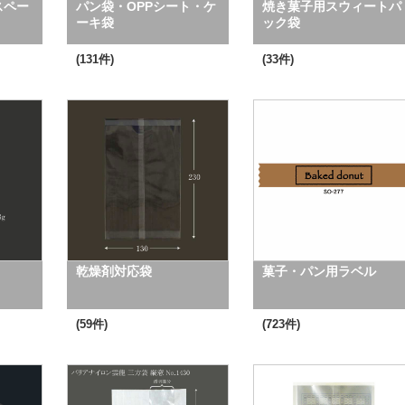
スペー
パン袋・OPPシート・ケ
焼き菓子用スウィートパ
ーキ袋
ック袋
(131件)
(33件)
乾燥剤対応袋
菓子・パン用ラベル
(59件)
(723件)