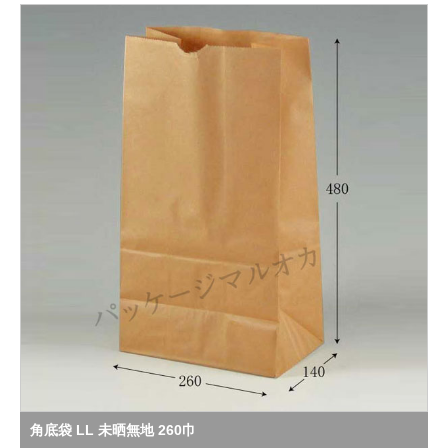
角底袋 LL 未晒無地 260巾