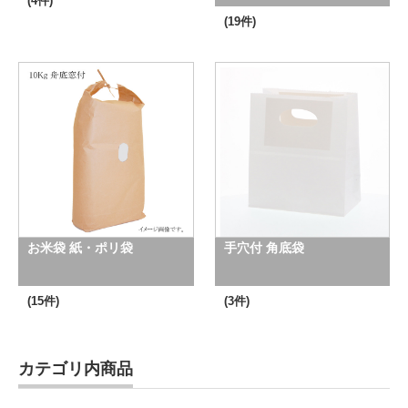
(4件)
(19件)
お米袋 紙・ポリ袋
手穴付 角底袋
(15件)
(3件)
カテゴリ内商品