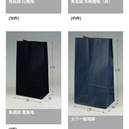
角底袋 白無地
角底袋 未晒無地（茶）
(36件)
(45件)
角底袋 黒無地
カラー無地袋