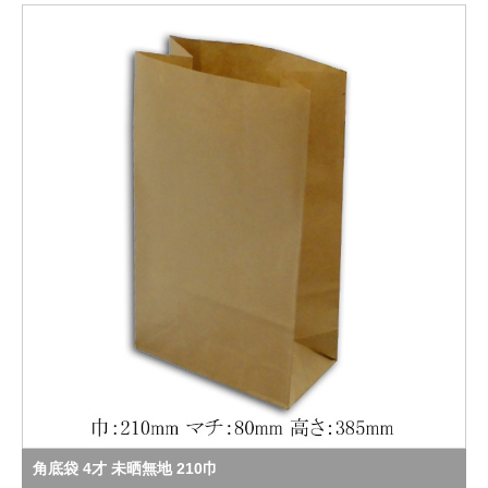
角底袋 4才 未晒無地 210巾