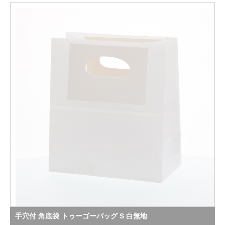
手穴付 角底袋 トゥーゴーバッグ S 白無地