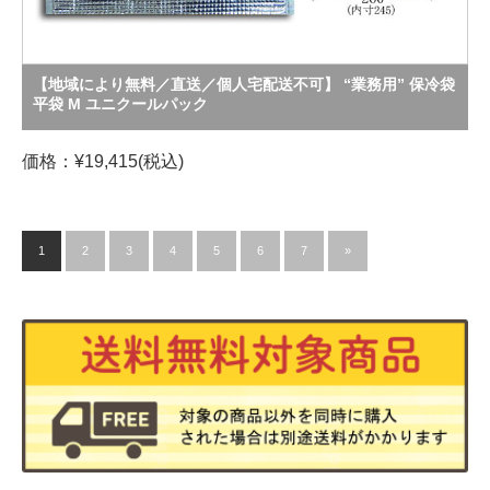
【地域により無料／直送／個人宅配送不可】 “業務用” 保冷袋
平袋 M ユニクールパック
価格：¥19,415(税込)
1
2
3
4
5
6
7
»