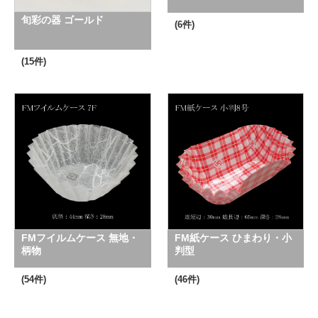
旬彩の器 ゴールド
(6件)
(15件)
FMフイルムケース 無地・
FM紙ケース ひまわり・小
柄物
判型
(54件)
(46件)