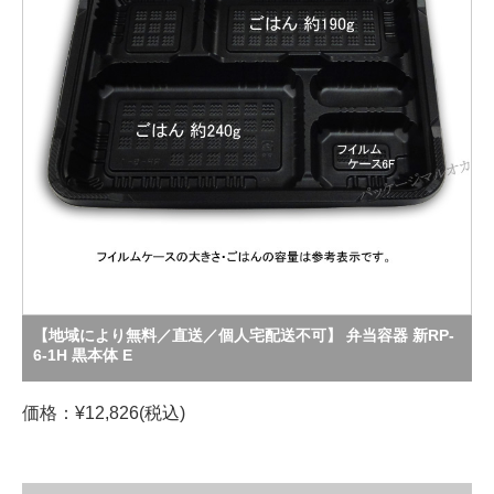
【地域により無料／直送／個人宅配送不可】 弁当容器 新RP-
6-1H 黒本体 E
価格：¥12,826(税込)