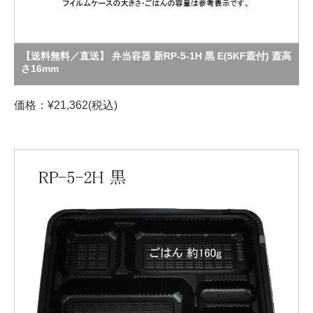
【送料無料／直送】 弁当容器 新RP-5-1H 黒 E(5KF蓋付) 蓋高
さ16mm
価格：¥21,362(税込)