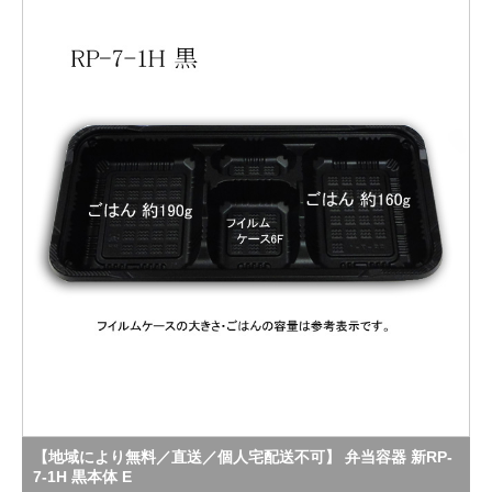
【地域により無料／直送／個人宅配送不可】 弁当容器 新RP-
7-1H 黒本体 E