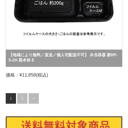
【地域により無料／直送／個人宅配送不可】 弁当容器 新RP-
5-2H 黒本体 E
価格：¥11,858(税込)
1
2
»