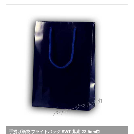
手提げ紙袋 ブライトバッグ SWT 紫紺 22.5cm巾