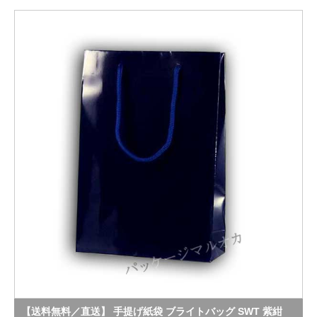
【送料無料／直送】 手提げ紙袋 ブライトバッグ SWT 紫紺