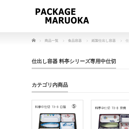
Home
商品一覧
食品容器
紙製仕出し容器
仕
仕出し容器 料亭シリーズ専用中仕切
カテゴリ内商品