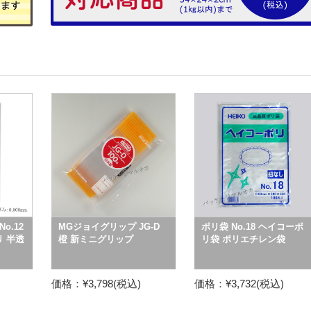
o.12
MGジョイグリップ JG-D
ポリ袋 No.18 ヘイコーポ
リ 半透
橙 新ミニグリップ
リ袋 ポリエチレン袋
価格：¥3,798(税込)
価格：¥3,732(税込)