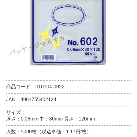
商品コード：010104-0022
JAN：4901755402124
サイズ：
厚さ：0.06mm 巾：80mm 長さ：120mm
入数：5000枚（税込単価：1.17円/枚）