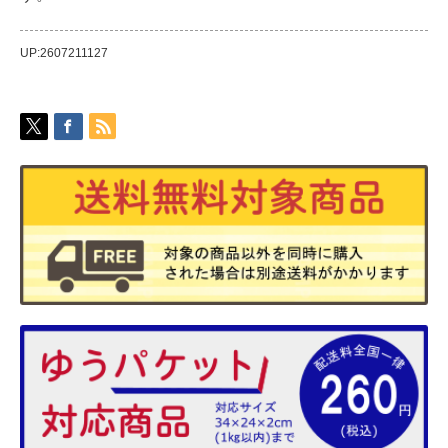
UP:2607211127