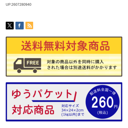
UP:2607280940