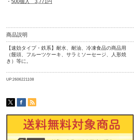
・
500個入 3,771円
商品説明
【速効タイプ・鉄系】耐水、耐油、冷凍食品の商品用
（饅頭、フルーツケーキ、サラミソーセージ、人形焼
き）等に。
UP:2606221108