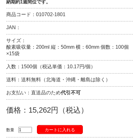
納期約1週間位です。
商品コード：010702-1801
JAN：
サイズ：
酸素吸収量：200ml 縦：50mm 横：60mm 個数：100個
×15袋
入数：1500個（税込単価：10.17円/個）
送料：送料無料（北海道・沖縄・離島は除く）
お支払い：直送品のため
代引不可
価格：15,262円（税込）
カートに入れる
数量