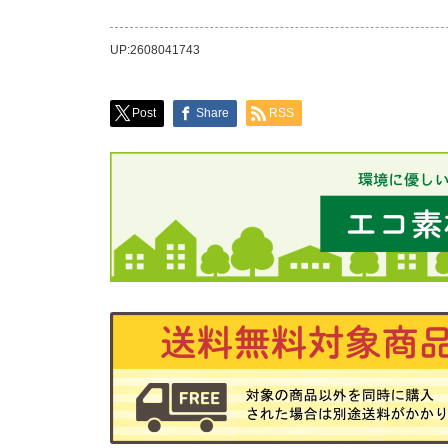
UP:2608041743
Post
Share
RSS