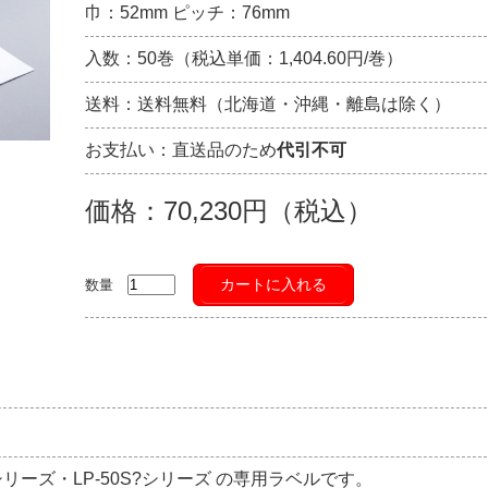
巾：52mm ピッチ：76mm
入数：50巻（税込単価：1,404.60円/巻）
送料：送料無料（北海道・沖縄・離島は除く）
お支払い：直送品のため
代引不可
価格：70,230円（税込）
カートに入れる
数量
?シリーズ・LP-50S?シリーズ の専用ラベルです。