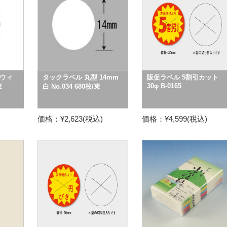
ウィ
タックラベル 丸型 14mm
販促ラベル 5割引カット
30φ B-0165
束
白 No.034 680枚/束
価格：¥2,623(税込)
価格：¥4,599(税込)