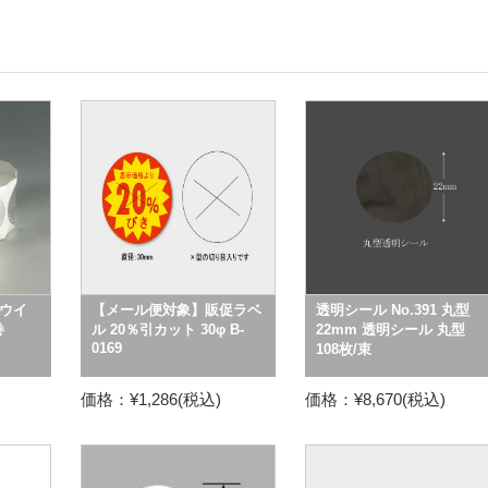
ウイ
【メール便対象】販促ラベ
透明シール No.391 丸型
巻
ル 20％引カット 30φ B-
22mm 透明シール 丸型
0169
108枚/束
価格：¥1,286(税込)
価格：¥8,670(税込)