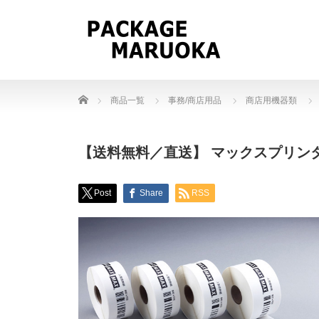
Home
商品一覧
事務/商店用品
商店用機器類
【送料無料／直送】 マックスプリンターラベ
Post
Share
RSS