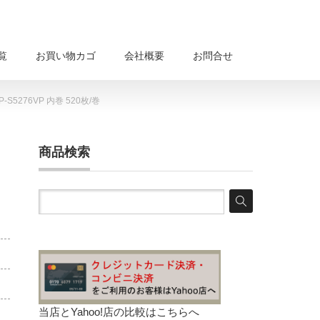
覧
お買い物カゴ
会社概要
お問合せ
276VP 内巻 520枚/巻
商品検索
当店とYahoo!店の比較は
こちらへ