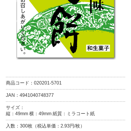
商品コード：020201-5701
JAN：4941040748377
サイズ：
縦：49mm 横：49mm 紙質：ミラコート紙
入数：300枚（税込単価：2.93円/枚）