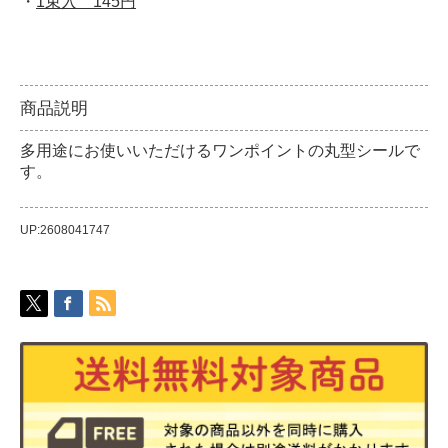
・
1束入 145円
商品説明
多用途にお使いいただけるワンポイントの丸型シールで
す。
UP:2608041747