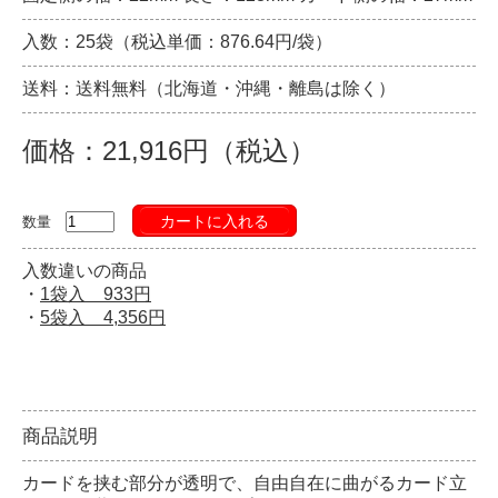
入数：25袋（税込単価：876.64円/袋）
送料：送料無料（北海道・沖縄・離島は除く）
価格：21,916円（税込）
カートに入れる
数量
入数違いの商品
・
1袋入 933円
・
5袋入 4,356円
商品説明
カードを挟む部分が透明で、自由自在に曲がるカード立