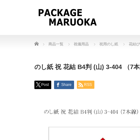
Home
商品一覧
祝儀用品
祝用のし紙
花結び
のし紙 祝 花結 B4判 (山) 3-404 （7
Post
Share
RSS