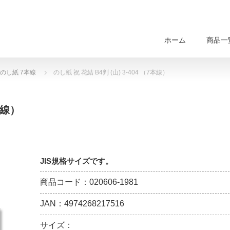
ホーム
商品一
のし紙 7本線
のし紙 祝 花結 B4判 (山) 3-404 （7本線）
本線）
JIS規格サイズです。
商品コード：020606-1981
JAN：4974268217516
サイズ：