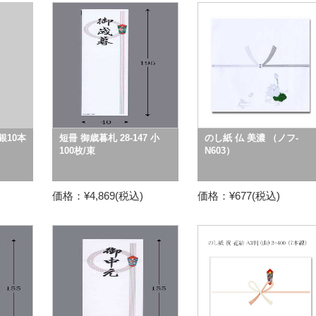
銀10本
短冊 御歳暮札 28-147 小
のし紙 仏 美濃 （ノフ-
100枚/束
N603）
価格：¥4,869(税込)
価格：¥677(税込)