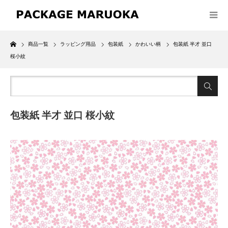
Home
商品一覧
ラッピング用品
包装紙
かわいい柄
包装紙 半才 並口
桜小紋
包装紙 半才 並口 桜小紋