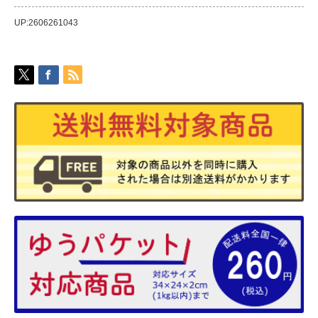
UP:2606261043