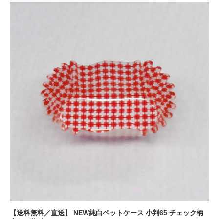
【送料無料／直送】 NEW純白ペットケース 小判65 チェック柄