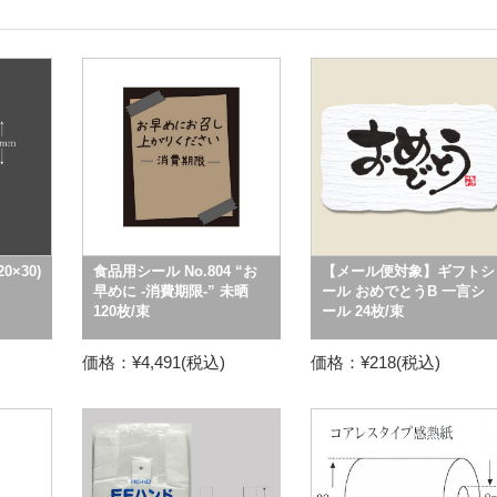
0×30)
食品用シール No.804 “お
【メール便対象】ギフトシ
早めに -消費期限-” 未晒
ール おめでとうB 一言シ
120枚/束
ール 24枚/束
価格：¥4,491(税込)
価格：¥218(税込)