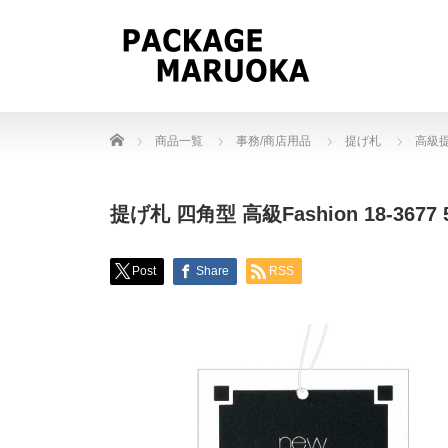
Home
商品一覧
事務/商店用品
提げ札
高級提
提げ札 四角型 高級Fashion 18-3677 
Post
Share
RSS