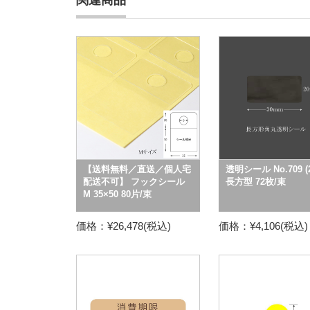
関連商品
【送料無料／直送／個人宅
透明シール No.709 (2
配送不可】 フックシール
長方型 72枚/束
M 35×50 80片/束
価格：¥26,478(税込)
価格：¥4,106(税込)