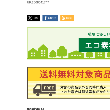
UP:2608041747
Post
Share
RSS