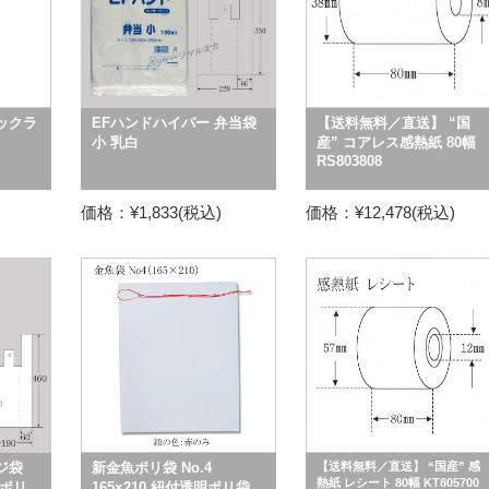
ックラ
EFハンドハイパー 弁当袋
【送料無料／直送】 “国
小 乳白
産” コアレス感熱紙 80幅
RS803808
価格：¥1,833(税込)
価格：¥12,478(税込)
ジ袋
新金魚ポリ袋 No.4
【送料無料／直送】 “国産” 感
熱紙 レシート 80幅 KT805700
 ポリ
165×210 紐付透明ポリ袋