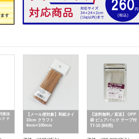
宅配送
【メール便対象】和紙タイ
【送料無料／直送】 OPP
ック テ
10cm クラフト
袋 ピュアパック テープ付
4mm×100mm
T7-10 (B8用)