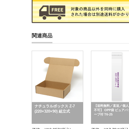
関連商品
ナチュラルボックス Z-7
【送料無料／直送／個人
不可】 OPP袋 ピュアパ
(220×320×90) 組立式
ープ付 T6-25