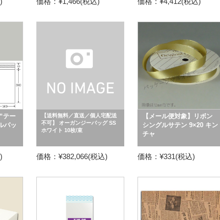
)
価格：¥1,466(税込)
価格：¥4,412(税込)
“テー
【送料無料／直送／個人宅配送
【メール便対象】リボン
不可】 オーガンジーバッグ SS
タルパッ
シングルサテン 9×20 キン
ホワイト 10枚/束
チャ
)
価格：¥382,066(税込)
価格：¥331(税込)