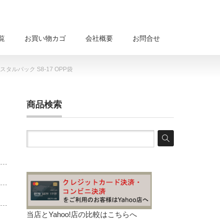
覧
お買い物カゴ
会社概要
お問合せ
タルパック S8-17 OPP袋
商品検索
当店とYahoo!店の比較は
こちらへ