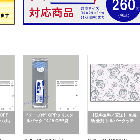
OPP
“テープ付” OPPクリスタ
【送料無料／直送】 包装
-ハガキ
ルパック T4-15 OPP袋
紙 全判 シルバータッチ