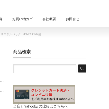
覧
お買い物カゴ
会社概要
お問合せ
スタルパック S13-24 OPP袋
商品検索
当店とYahoo!店の比較は
こちらへ