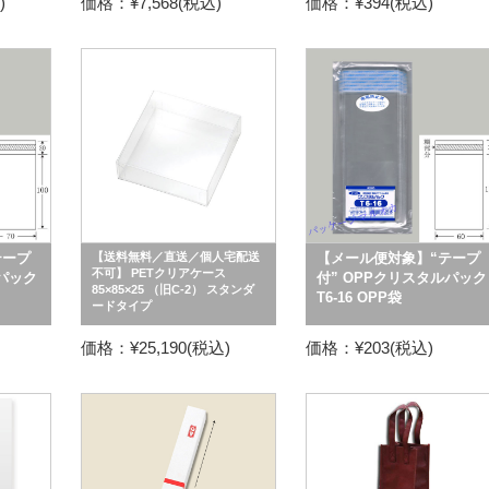
)
価格：¥7,568(税込)
価格：¥394(税込)
テープ
【送料無料／直送／個人宅配送
【メール便対象】“テープ
不可】 PETクリアケース
ルパック
付” OPPクリスタルパック
85×85×25 （旧C-2） スタンダ
T6-16 OPP袋
ードタイプ
価格：¥25,190(税込)
価格：¥203(税込)