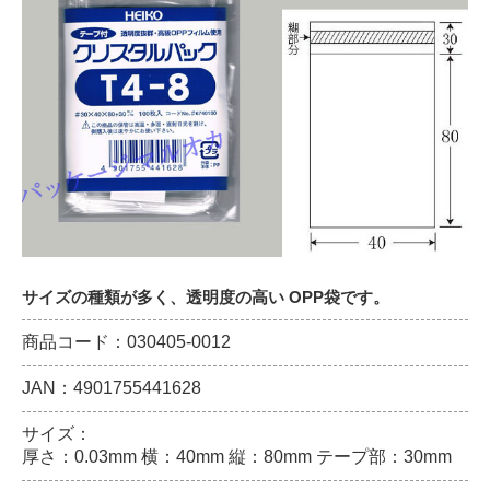
サイズの種類が多く、透明度の高い OPP袋です。
商品コード：030405-0012
JAN：4901755441628
サイズ：
厚さ：0.03mm 横：40mm 縦：80mm テープ部：30mm