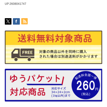
UP:2608041747