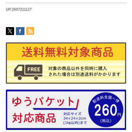
UP:2607211127