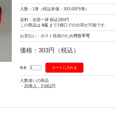
入数：1巻（税込単価：303.00円/巻）
送料：全国一律 税込260円
この商品は
4点
まで1個口での出荷が可能です。
お支払い：ポスト投函のため
代引不可
価格：303円（税込）
カートに入れる
数量
入数違いの商品
・
20巻入 5,661円