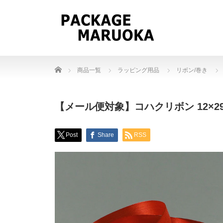
Home
商品一覧
ラッピング用品
リボン/巻き
【メール便対象】コハクリボン 12×29
Post
Share
RSS