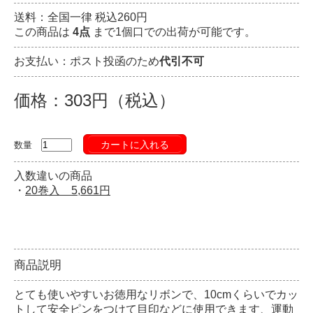
送料：全国一律 税込260円
この商品は
4点
まで1個口での出荷が可能です。
お支払い：ポスト投函のため
代引不可
価格：303円（税込）
カートに入れる
数量
入数違いの商品
・
20巻入 5,661円
商品説明
とても使いやすいお徳用なリボンで、10cmくらいでカッ
トして安全ピンをつけて目印などに使用できます、運動