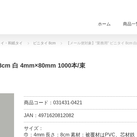
ホーム
商品一
タイ・和紙タイ
ビニタイ 8cm
【メール便対象】“業務用” ビニタイ 8cm 白 4
 白 4mm×80mm 1000本/束
商品コード：031431-0421
JAN：4971620812082
サイズ：
巾：4mm 長さ：8cm 素材：被覆材はPVC、芯材鉄