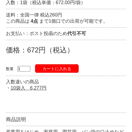
入数：1袋（税込単価：672.00円/袋）
送料：全国一律 税込260円
この商品は
4点
まで1個口での出荷が可能です。
お支払い：ポスト投函のため
代引不可
価格：672円（税込）
カートに入れる
数量
入数違いの商品
・
10袋入 6,277円
商品説明
産業用をはじめ、家庭用、園芸用、パン袋の口止めなど