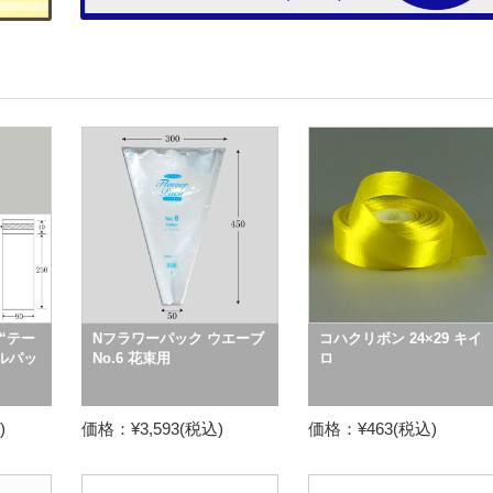
“テー
Nフラワーパック ウエーブ
コハクリボン 24×29 キイ
タルパッ
No.6 花束用
ロ
)
価格：¥3,593(税込)
価格：¥463(税込)