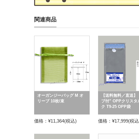
関連商品
オーガンジーバッグ M オ
【送料無料／直送】 
リーブ 10枚/束
プ付” OPPクリス
ク T9-25 OPP袋
価格：¥11,364(税込)
価格：¥17,999(税込