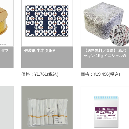
 ダフ
包装紙 半才 呉服A
【送料無料／直送】 紙パ
ッキン 1Kg イニシャルW
価格：¥1,761(税込)
価格：¥19,496(税込)