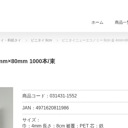
ホーム
商品一
タイ・和紙タイ
ビニタイ 8cm
ビニタイニューエコノミー 8cm 金 4mm×80
×80mm 1000本/束
商品コード：031431-1552
JAN：4971620811986
サイズ：
巾：4mm 長さ：8cm 被覆：PET 芯：鉄