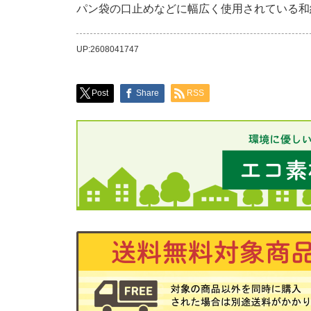
パン袋の口止めなどに幅広く使用されている和
UP:2608041747
Post
Share
RSS