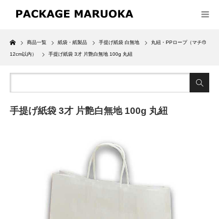
Home
商品一覧
紙袋・紙製品
手提げ紙袋 白無地
丸紐・PPロープ（マチ巾
12cm以内）
手提げ紙袋 3才 片艶白無地 100g 丸紐
手提げ紙袋 3才 片艶白無地 100g 丸紐