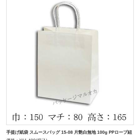
手提げ紙袋 スムースバッグ 15-08 片艶白無地 100g PPロープ紐