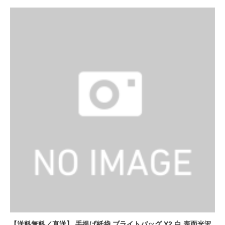
【送料無料／直送】 手提げ紙袋 ブライトバッグ Y2 白 表面光沢