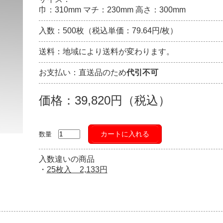
巾：310mm マチ：230mm 高さ：300mm
入数：500枚（税込単価：79.64円/枚）
送料：地域により送料が変わります。
お支払い：直送品のため
代引不可
価格：39,820円（税込）
カートに入れる
数量
入数違いの商品
・
25枚入 2,133円