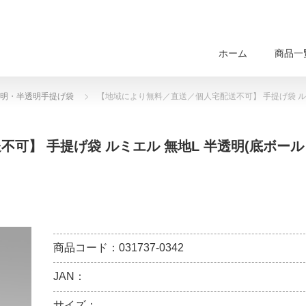
ホーム
商品一
明・半透明手提げ袋
【地域により無料／直送／個人宅配送不可】 手提げ袋 ルミ
可】 手提げ袋 ルミエル 無地L 半透明(底ボール
商品コード：031737-0342
JAN：
サイズ：