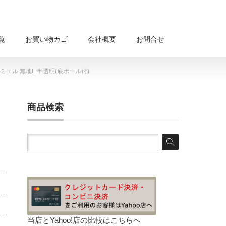
覧
お買い物カゴ
会社概要
お問合せ
エル 無地L 半透明(底ボール付)
商品検索
当店とYahoo!店の比較は
こちらへ