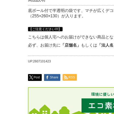
底ボール付で半透明の袋です、マチが広くデコ
（255×260×130）が入ります。
【ご注意ください!!!】
こちらは個人宅へのお届けができない商品とな
必ず、お届け先に
「店舗名」
もしくは
「法人名
UP:2607101423
Post
Share
RSS