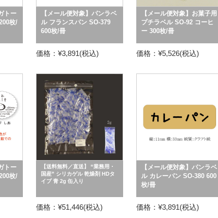
ガトー
【メール便対象】パンラベ
【メール便対象】お菓子用
200枚/
ル フランスパン SO-379
プチラベル SO-92 コーヒ
600枚/冊
ー 300枚/冊
価格：¥3,891(税込)
価格：¥5,526(税込)
ガトー
【送料無料／直送】 “業務用・
【メール便対象】パンラベ
国産” シリカゲル 乾燥剤 HDタ
200枚/
ル カレーパン SO-380 600
イプ 青 2g 缶入り
枚/冊
価格：¥51,446(税込)
価格：¥3,891(税込)