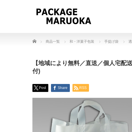
Home
商品一覧
和・洋菓子包装
手提げ袋
透
【地域により無料／直送／個人宅配送不
付)
Post
Share
RSS