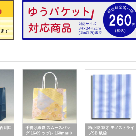
晒 紺C
手提げ紙袋 スムースバッ
柄小袋 18才 モノストライ
グ 16-09 ツヅレ 160mm巾
プSB 紙袋