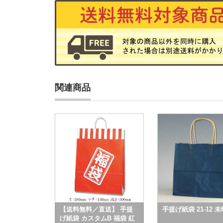
関連商品
【送料無料／直送】 手提
手提げ紙袋 21-12 未
げ紙袋 カスタムB 福袋 紅