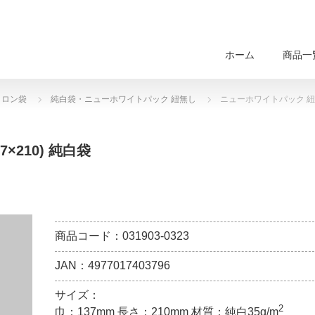
ホーム
商品一
トロン袋
純白袋・ニューホワイトパック 紐無し
ニューホワイトパック 紐なし 
×210) 純白袋
商品コード：031903-0323
JAN：4977017403796
サイズ：
2
巾：137mm 長さ：210mm 材質：純白35g/m