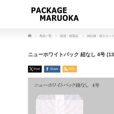
Home
商品一覧
紙袋・紙製品
純白袋・筋入りハ
ニューホワイトパック 紐なし 4号 (137
Post
Share
RSS