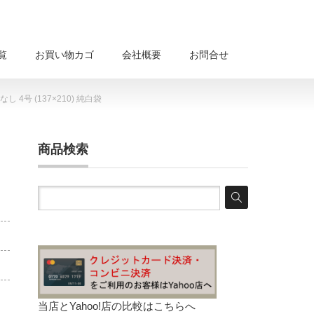
覧
お買い物カゴ
会社概要
お問合せ
4号 (137×210) 純白袋
商品検索
当店とYahoo!店の比較は
こちらへ