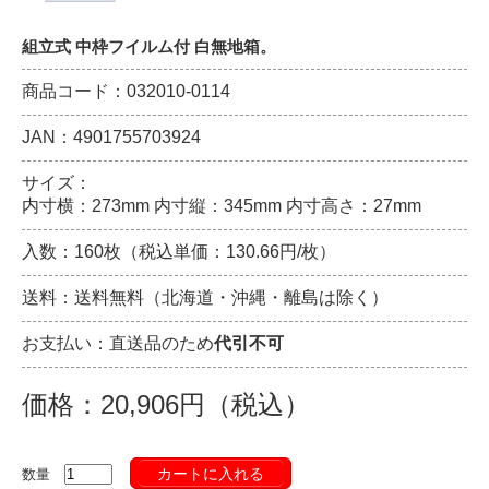
組立式 中枠フイルム付 白無地箱。
商品コード：032010-0114
JAN：4901755703924
サイズ：
内寸横：273mm 内寸縦：345mm 内寸高さ：27mm
入数：160枚（税込単価：130.66円/枚）
送料：送料無料（北海道・沖縄・離島は除く）
お支払い：直送品のため
代引不可
価格：20,906円（税込）
カートに入れる
数量