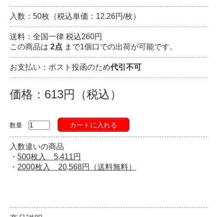
入数：50枚（税込単価：12.26円/枚）
送料：全国一律 税込260円
この商品は
2点
まで1個口での出荷が可能です。
お支払い：ポスト投函のため
代引不可
価格：613円（税込）
カートに入れる
数量
入数違いの商品
・
500枚入 5,411円
・
2000枚入 20,568円（送料無料）