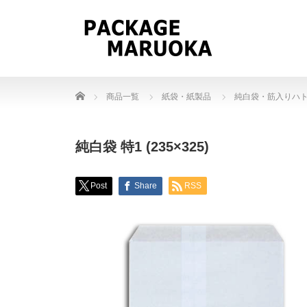
Home
商品一覧
紙袋・紙製品
純白袋・筋入りハ
純白袋 特1 (235×325)
Post
Share
RSS