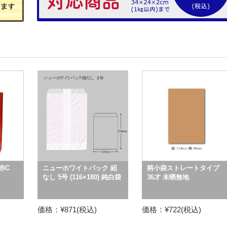
赤C
ニューホワイトパック 紐
柄小袋ストレートタイプ
なし 5号 (116×180) 純白袋
36才 未晒無地
価格：¥871(税込)
価格：¥722(税込)