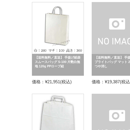
【送料無料／直送】 手提げ紙袋
【送料無料／直送】 手
スムースバッグ S-100 片艶白無
ブライトバッグ マット 22
地 120g PPロープ紐
つや消し
価格：¥21,951(税込)
価格：¥19,387(税込