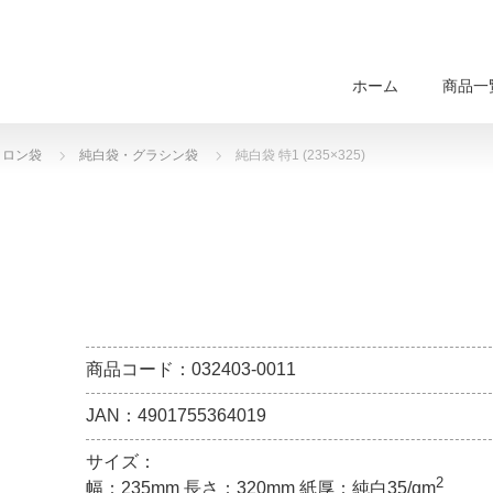
ホーム
商品一
トロン袋
純白袋・グラシン袋
純白袋 特1 (235×325)
商品コード：032403-0011
JAN：4901755364019
サイズ：
2
幅：235mm 長さ：320mm 紙厚：純白35/gm