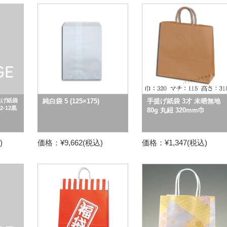
提げ紙袋
純白袋 5 (125×175)
手提げ紙袋 3才 未晒無地
-12黒
80g 丸紐 320mm巾
)
価格：¥9,662(税込)
価格：¥1,347(税込)