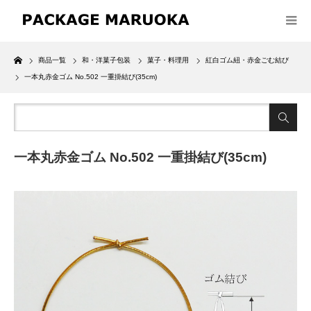
Home
商品一覧
和・洋菓子包装
菓子・料理用
紅白ゴム紐・赤金ごむ結び
一本丸赤金ゴム No.502 一重掛結び(35cm)
一本丸赤金ゴム No.502 一重掛結び(35cm)