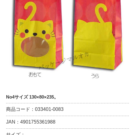
No4サイズ 130×80×235。
商品コード：033401-0083
JAN：4901755361988
サイズ：