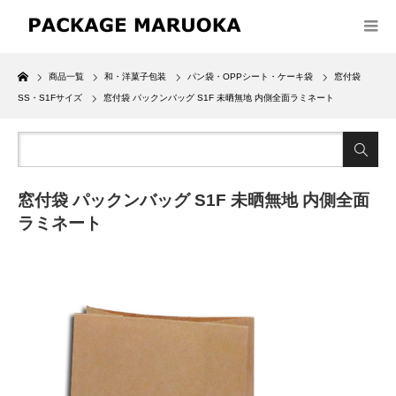
Home
商品一覧
和・洋菓子包装
パン袋・OPPシート・ケーキ袋
窓付袋
SS・S1Fサイズ
窓付袋 パックンバッグ S1F 未晒無地 内側全面ラミネート
窓付袋 パックンバッグ S1F 未晒無地 内側全面
ラミネート