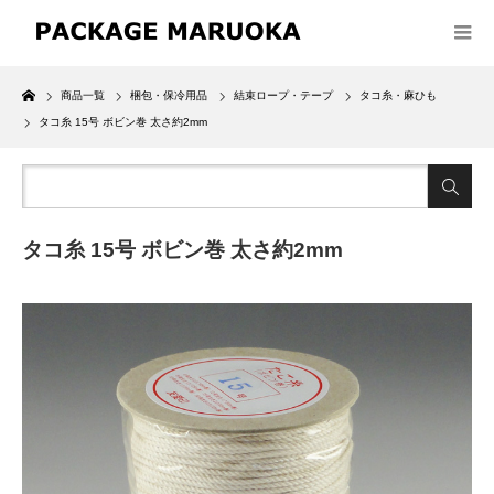
Home
商品一覧
梱包・保冷用品
結束ロープ・テープ
タコ糸・麻ひも
タコ糸 15号 ボビン巻 太さ約2mm
タコ糸 15号 ボビン巻 太さ約2mm