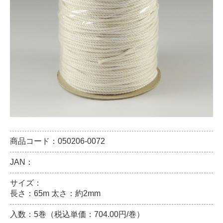
商品コード：050206-0072
JAN：
サイズ：
長さ：65m 太さ：約2mm
入数：5巻（税込単価：704.00円/巻）