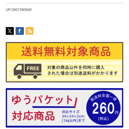
UP:2607280940