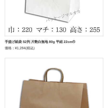
手提げ紙袋 S2判 片艶白無地 80g 平紐 22cm巾
価格：¥1,284(税込)