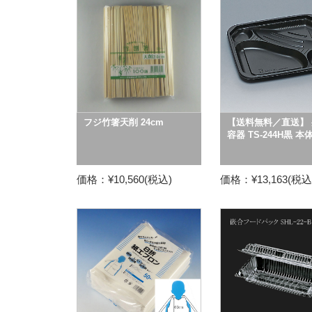
フジ竹箸天削 24cm
【送料無料／直送】 
容器 TS-244H黒 本
価格：¥10,560(税込)
価格：¥13,163(税込