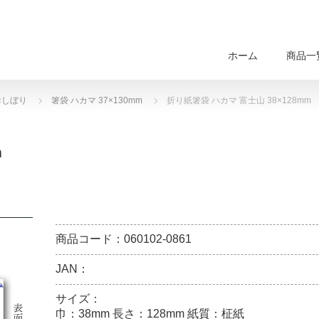
ホーム
商品一
おしぼり
箸袋 ハカマ 37×130mm
折り紙箸袋 ハカマ 富士山 38×128mm
m
商品コード：060102-0861
JAN：
サイズ：
巾：38mm 長さ：128mm 紙質：柾紙