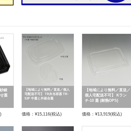
紗綾
【地域により無料／直送／個人
【地域により無料／直送／
宅配送不可】 TR弁当容器 TR-
ぶせ蓋
個人宅配送不可】 Kラン
53F 中蓋と外嵌合蓋
チ-10 蓋 (耐熱OPS)
)
価格：¥15,116(税込)
価格：¥13,919(税込)