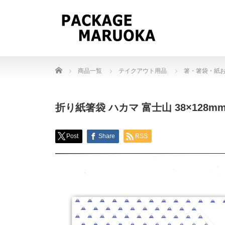
Home
商品一覧
テイクアウト用品
箸・箸袋・紙
折り紙箸袋 ハカマ 富士山 38×128m
Post
Share
RSS