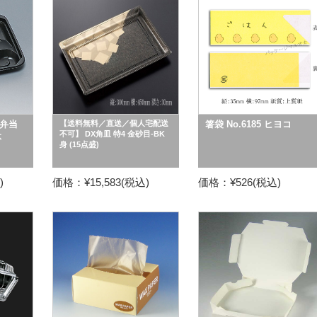
弁当
【送料無料／直送／個人宅配送
箸袋 No.6185 ヒヨコ
不可】 DX角皿 特4 金砂目-BK
体
身 (15点盛)
)
価格：¥15,583(税込)
価格：¥526(税込)