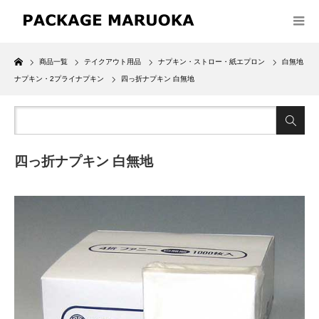
Home
商品一覧
テイクアウト用品
ナプキン・ストロー・紙エプロン
白無地
ナプキン・2プライナプキン
四っ折ナプキン 白無地
四っ折ナプキン 白無地