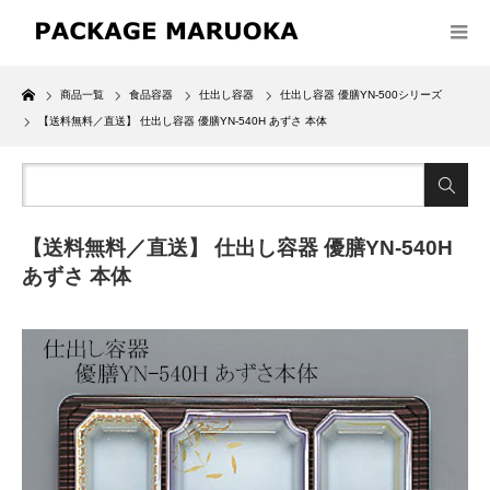
Home
商品一覧
食品容器
仕出し容器
仕出し容器 優膳YN-500シリーズ
【送料無料／直送】 仕出し容器 優膳YN-540H あずさ 本体
【送料無料／直送】 仕出し容器 優膳YN-540H
あずさ 本体